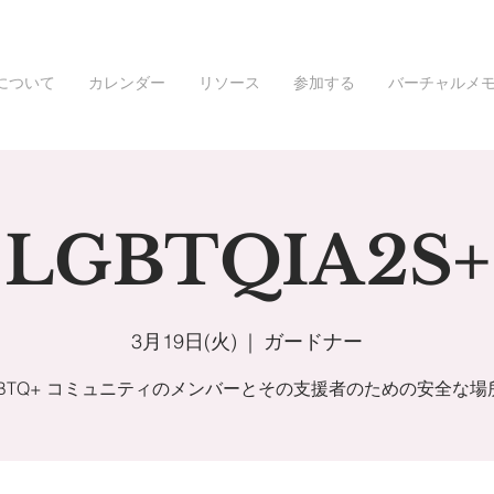
について
カレンダー
リソース
参加する
バーチャルメ
LGBTQIA2S+
3月19日(火)
  |  
ガードナー
GBTQ+ コミュニティのメンバーとその支援者のための安全な場