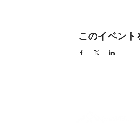
このイベント
アリッサの場所
297 セントラル ストリート ガ
ナー、MA 01440
978-364-0920