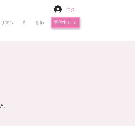
ログイン
寄付する
モリアル
店
接触
所。