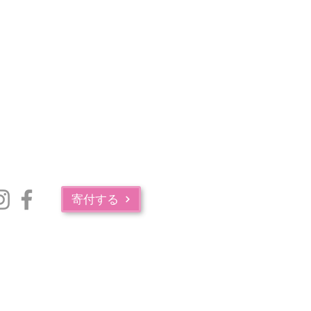
寄付する
マサチューセッツ州公衆衛生局の薬物中毒サービス