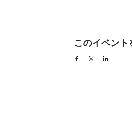
このイベント
アリッサの場所
297 セントラル ストリート ガ
ナー、MA 01440
978-364-0920