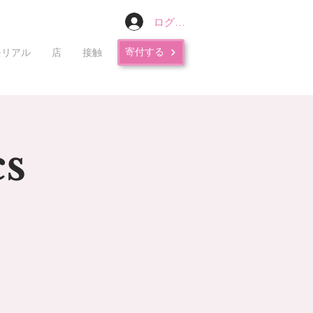
ログイン
寄付する
モリアル
店
接触
cs