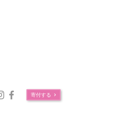
寄付する
マサチューセッツ州公衆衛生局の薬物中毒サービス