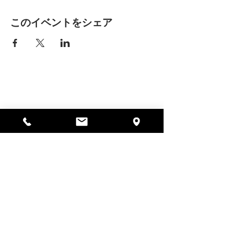
このイベントをシェア
アリッサの場所
297 セントラル ストリート ガード
ナー、MA 01440
978-364-0920
寄付する