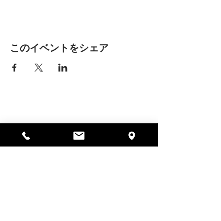
このイベントをシェア
アリッサの場所
297 セントラル ストリート ガード
ナー、MA 01440
978-364-0920
寄付する