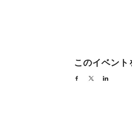
このイベント
アリッサの場所
297 セントラル ストリート ガ
ナー、MA 01440
978-364-0920