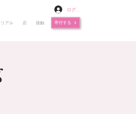
ログイン
寄付する
モリアル
店
接触
g