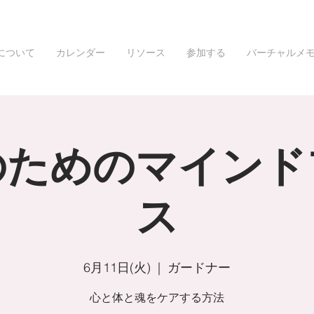
について
カレンダー
リソース
参加する
バーチャルメ
のためのマインド
ス
6月11日(火)
  |  
ガードナー
心と体と魂をケアする方法