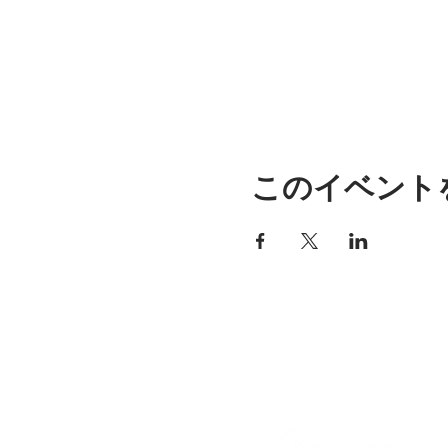
このイベント
アリッサの場所
297 セントラル ストリート ガ
ナー、MA 01440
978-364-0920