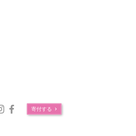
寄付する
マサチューセッツ州公衆衛生局の薬物中毒サービス