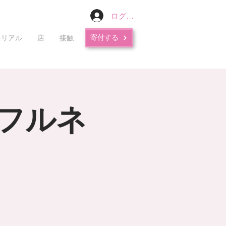
ログイン
寄付する
モリアル
店
接触
フルネ