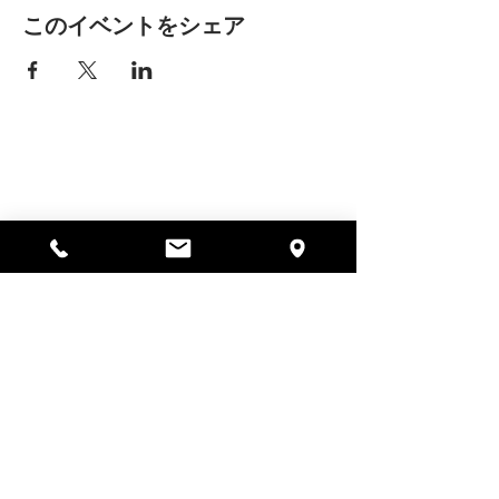
このイベントをシェア
アリッサの場所
297 セントラル ストリート ガード
ナー、MA 01440
978-364-0920
寄付する
Alyssa's Placeは、AED Foundation、Inc.、