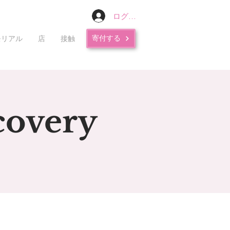
ログイン
寄付する
モリアル
店
接触
covery