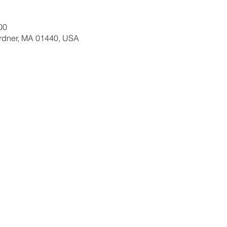
00
ardner, MA 01440, USA