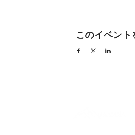
このイベント
アリッサの場所
297 セントラル ストリート ガ
ナー、MA 01440
978-364-0920