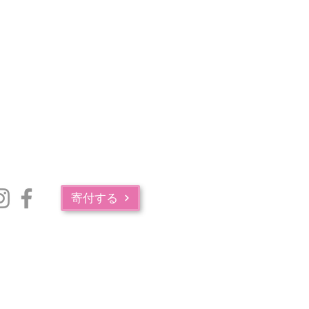
寄付する
マサチューセッツ州公衆衛生局の薬物中毒サービス