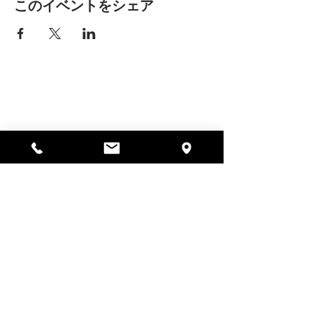
このイベントをシェア
アリッサの場所
297 セントラル ストリート ガード
ナー、MA 01440
978-364-0920
寄付する
Alyssa's Placeは、AED Foundation、Inc.、
GAAMHA、Inc.、マサチューセッツ州公衆衛生局