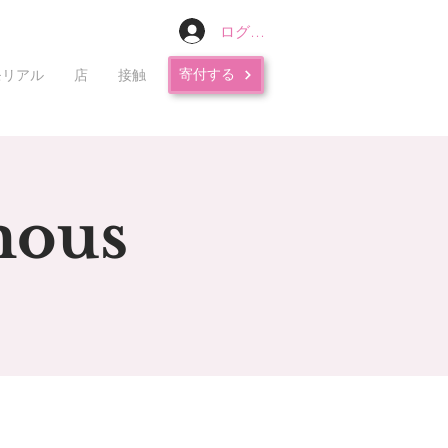
ログイン
寄付する
モリアル
店
接触
mous