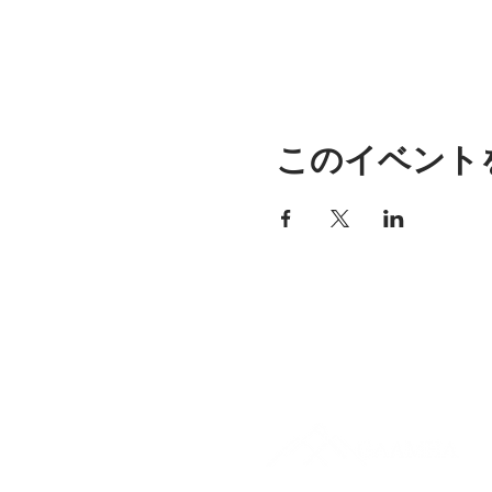
このイベント
アリッサの場所
297 セントラル ストリート ガ
ナー、MA 01440
978-364-0920