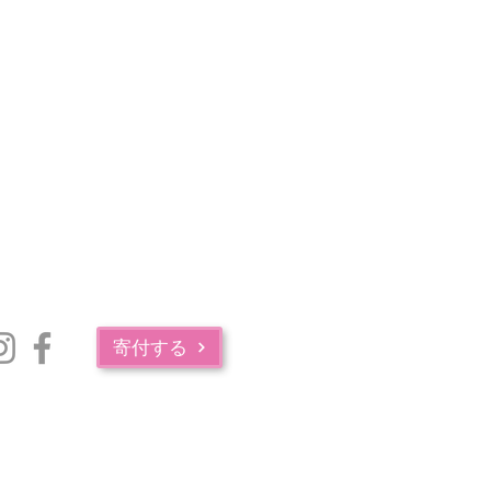
寄付する
マサチューセッツ州公衆衛生局の薬物中毒サービス