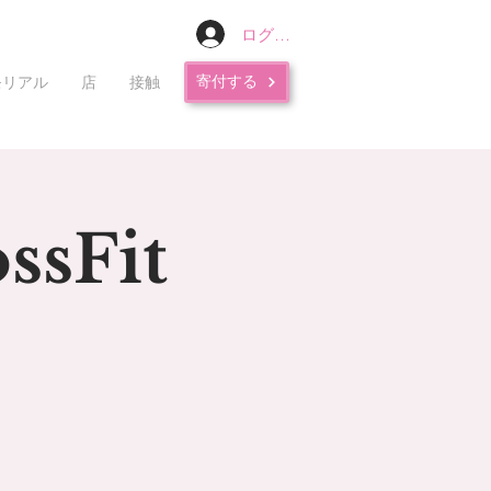
ログイン
寄付する
モリアル
店
接触
ssFit