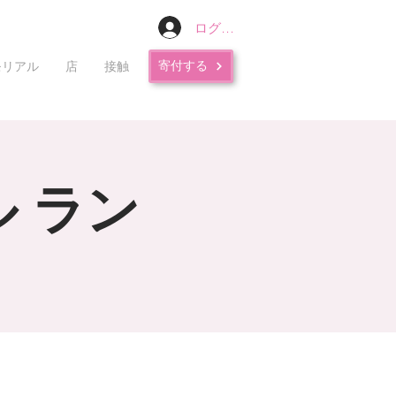
ログイン
寄付する
モリアル
店
接触
 ラン