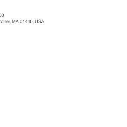
00
ardner, MA 01440, USA