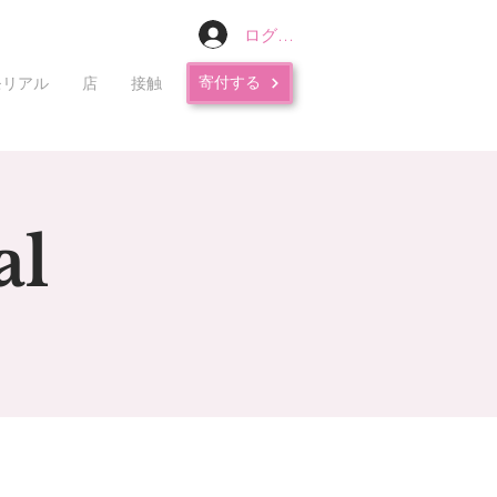
ログイン
寄付する
モリアル
店
接触
al