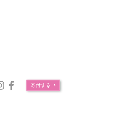
寄付する
マサチューセッツ州公衆衛生局の薬物中毒サービス