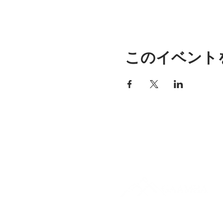
このイベント
アリッサの場所
297 セントラル ストリート ガ
ナー、MA 01440
978-364-0920