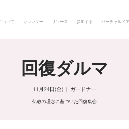
について
カレンダー
リソース
参加する
バーチャルメ
回復ダルマ
11月24日(金)
  |  
ガードナー
仏教の理念に基づいた回復集会