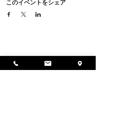
このイベントをシェア
アリッサの場所
297 セントラル ストリート ガード
ナー、MA 01440
978-364-0920
寄付する
Alyssa's Placeは、AED Foundation、Inc.、
GAAMHA、Inc.、マサチューセッツ州公衆衛生局