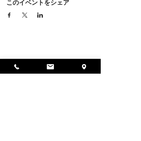
このイベントをシェア
アリッサの場所
297 セントラル ストリート ガード
ナー、MA 01440
978-364-0920
寄付する
Alyssa's Placeは、AED Foundation、Inc.、
GAAMHA、Inc.、マサチューセッツ州公衆衛生局