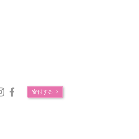
寄付する
マサチューセッツ州公衆衛生局の薬物中毒サービス