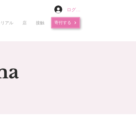
ログイン
寄付する
モリアル
店
接触
ma