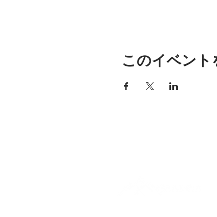
このイベント
アリッサの場所
297 セントラル ストリート ガ
ナー、MA 01440
978-364-0920