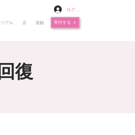
ログイン
寄付する
モリアル
店
接触
回復