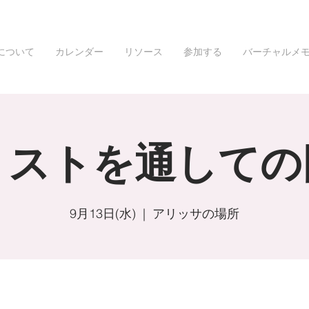
について
カレンダー
リソース
参加する
バーチャルメ
リストを通しての
9月13日(水)
  |  
アリッサの場所