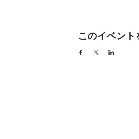
このイベント
アリッサの場所
297 セントラル ストリート ガ
ナー、MA 01440
978-364-0920