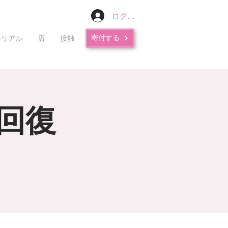
ログイン
寄付する
モリアル
店
接触
回復