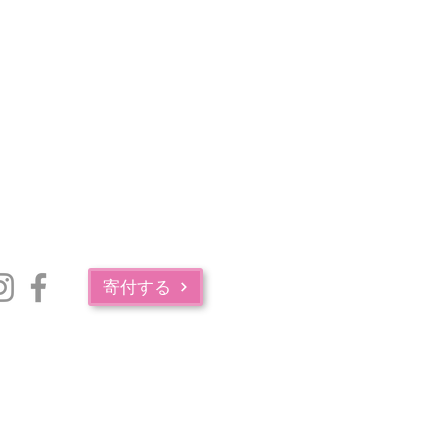
寄付する
マサチューセッツ州公衆衛生局の薬物中毒サービス