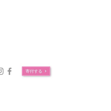
寄付する
マサチューセッツ州公衆衛生局の薬物中毒サービス