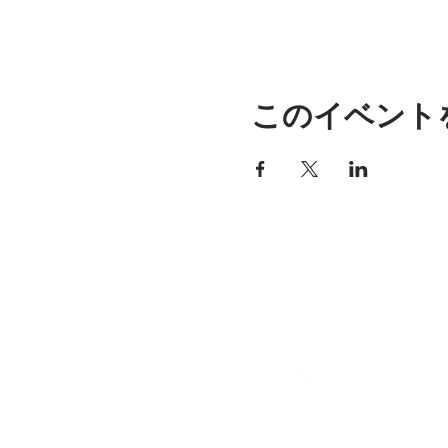
このイベント
アリッサの場所
297 セントラル ストリート ガ
ナー、MA 01440
978-364-0920