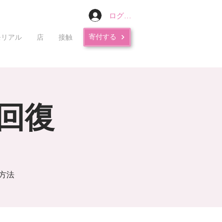
ログイン
寄付する
モリアル
店
接触
回復
方法