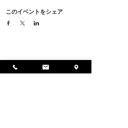
このイベントをシェア
アリッサの場所
297 セントラル ストリート ガード
ナー、MA 01440
978-364-0920
寄付する