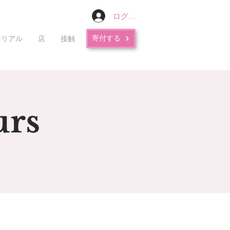
ログイン
寄付する
モリアル
店
接触
urs