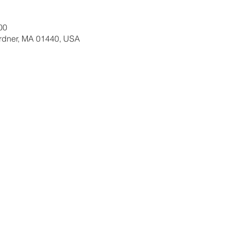
00
ardner, MA 01440, USA