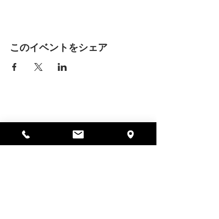
このイベントをシェア
アリッサの場所
297 セントラル ストリート ガード
ナー、MA 01440
978-364-0920
寄付する