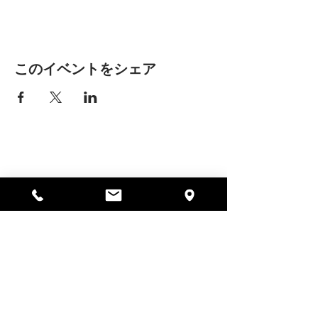
このイベントをシェア
アリッサの場所
297 セントラル ストリート ガード
ナー、MA 01440
978-364-0920
寄付する