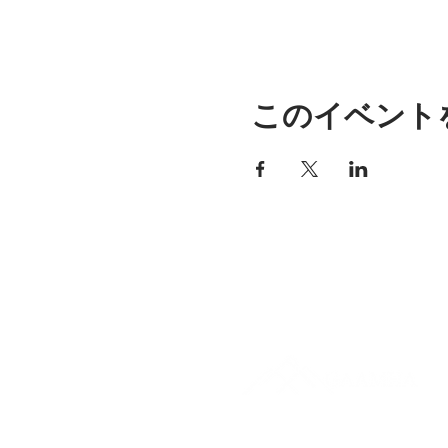
このイベント
アリッサの場所
297 セントラル ストリート ガ
ナー、MA 01440
978-364-0920