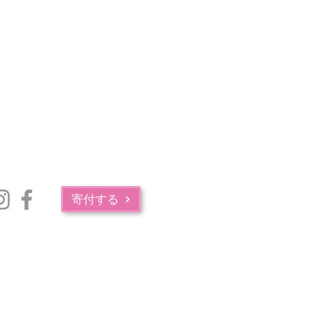
寄付する
マサチューセッツ州公衆衛生局の薬物中毒サービス