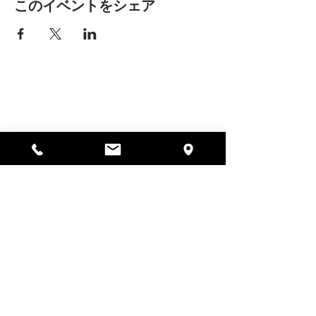
このイベントをシェア
アリッサの場所
297 セントラル ストリート ガード
ナー、MA 01440
978-364-0920
寄付する
Alyssa's Placeは、AED Foundation、Inc.、
GAAMHA、Inc.、マサチューセッツ州公衆衛生局