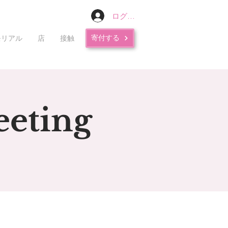
ログイン
寄付する
モリアル
店
接触
eeting