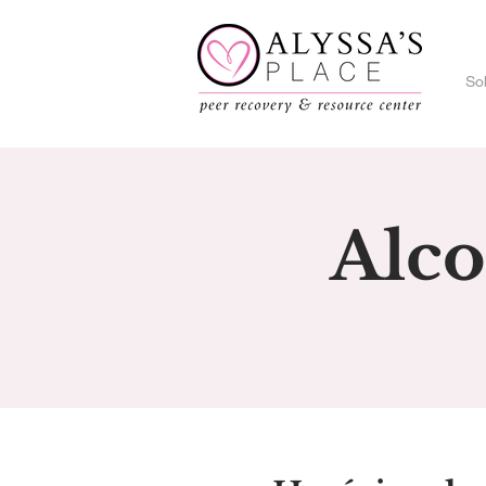
So
Alc