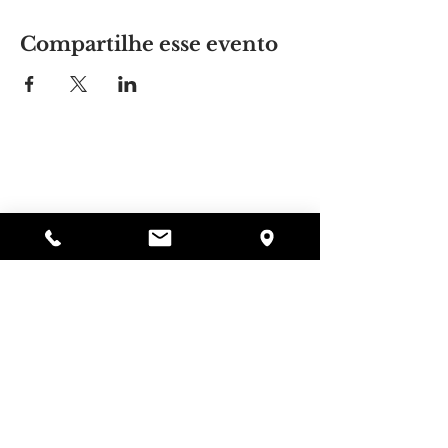
Compartilhe esse evento
Lugar da Alyssa
297 Central St. Gardner, MA 01440
978-364-0920
Doar
Alyssa's Place é uma organização sem fins