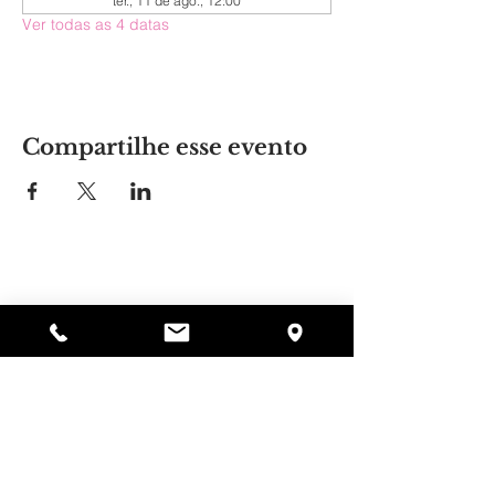
ter., 11 de ago., 12:00
Ver todas as 4 datas
Compartilhe esse evento
Lugar da Alyssa
297 Central St. Gardner, MA 01440
978-364-0920
Doar