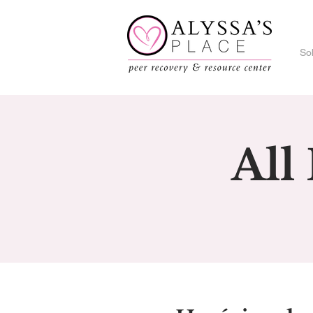
So
All