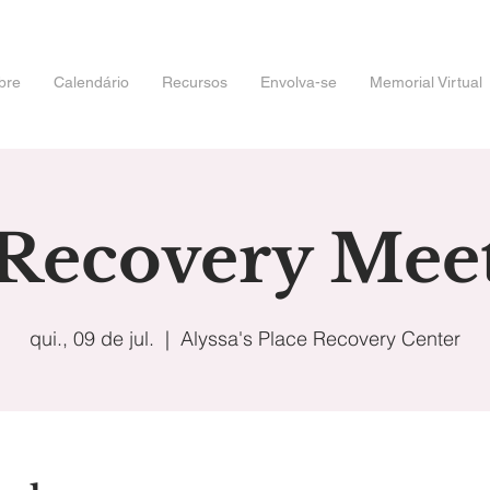
bre
Calendário
Recursos
Envolva-se
Memorial Virtual
 Recovery Mee
qui., 09 de jul.
  |  
Alyssa's Place Recovery Center