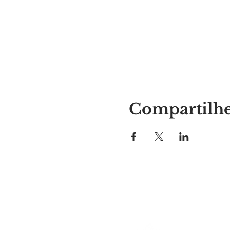
Compartilhe
Lugar da Alyssa
297 Central St. Gardner, MA 01
978-364-0920