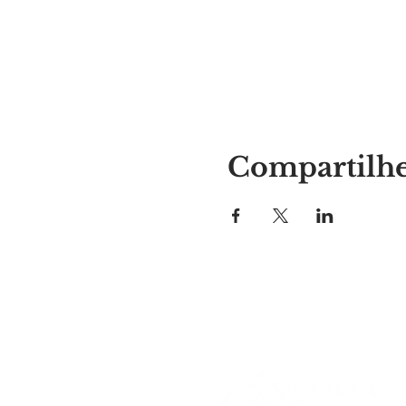
Compartilhe
Lugar da Alyssa
297 Central St. Gardner, MA 01
978-364-0920