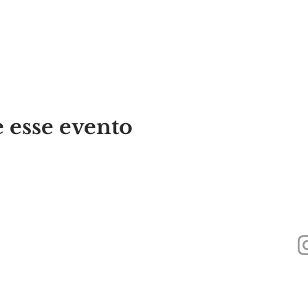
 esse evento
440
Alyssa's Place é uma organização sem fins lucrativos 501(c)(3) financiada 
Inc., GAAMHA, Inc. e do
Bureau of Substance Addiction Services, Massachu