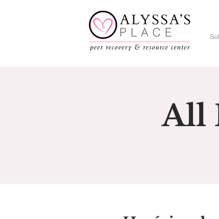
So
All