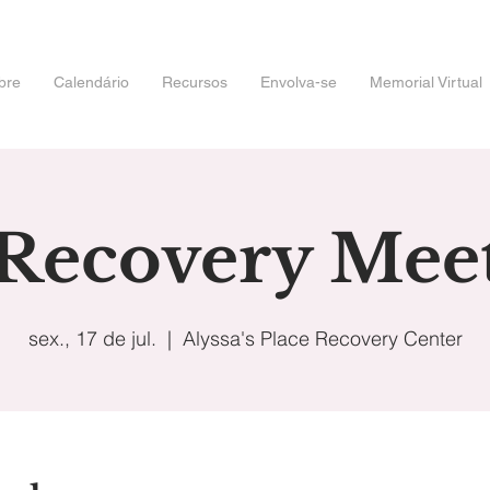
bre
Calendário
Recursos
Envolva-se
Memorial Virtual
 Recovery Mee
sex., 17 de jul.
  |  
Alyssa's Place Recovery Center