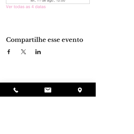
ter., 11 de ago., 12:00
Ver todas as 4 datas
Compartilhe esse evento
Lugar da Alyssa
297 Central St. Gardner, MA 01440
978-364-0920
Doar