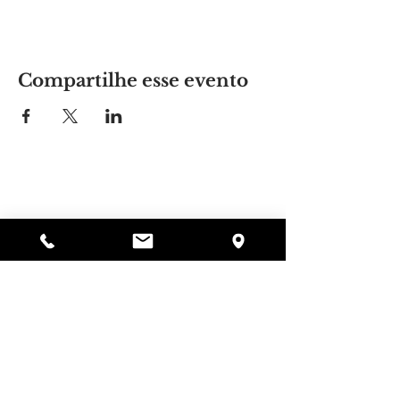
Compartilhe esse evento
Lugar da Alyssa
297 Central St. Gardner, MA 01440
978-364-0920
Doar