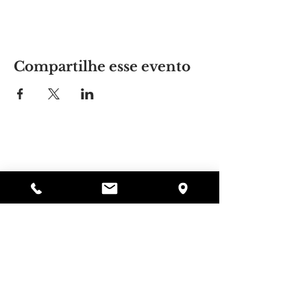
Compartilhe esse evento
Lugar da Alyssa
297 Central St. Gardner, MA 01440
978-364-0920
Doar