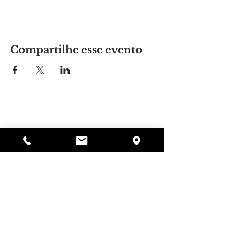
Compartilhe esse evento
Lugar da Alyssa
297 Central St. Gardner, MA 01440
978-364-0920
Doar