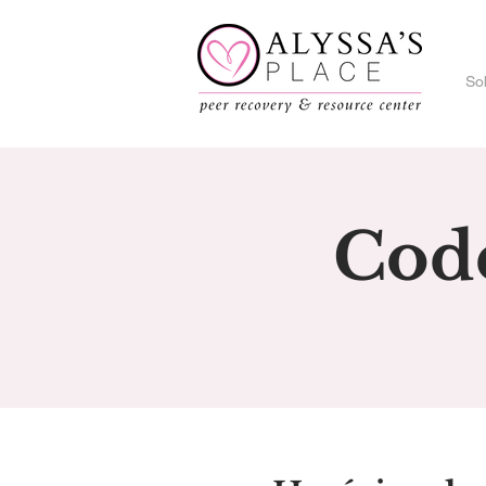
So
Cod