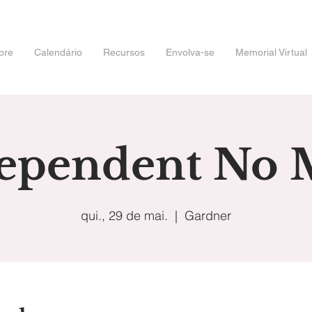
bre
Calendário
Recursos
Envolva-se
Memorial Virtual
ependent No 
qui., 29 de mai.
  |  
Gardner