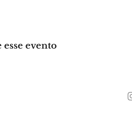
 esse evento
440
Alyssa's Place é uma organização sem fins lucrativos 501(c)(3) financiada 
Inc., GAAMHA, Inc. e do
Bureau of Substance Addiction Services, Massachu