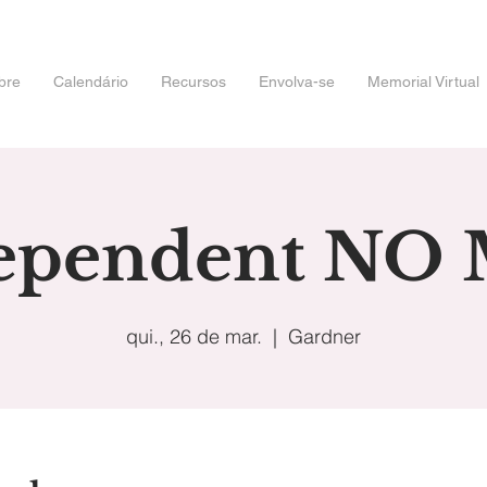
bre
Calendário
Recursos
Envolva-se
Memorial Virtual
ependent NO 
qui., 26 de mar.
  |  
Gardner