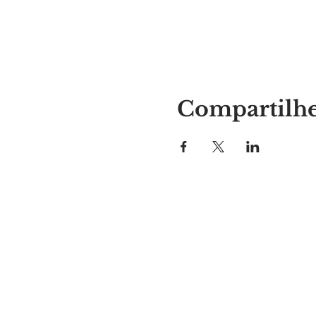
Compartilhe
Lugar da Alyssa
297 Central St. Gardner, MA 01
978-364-0920