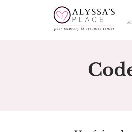
So
Cod