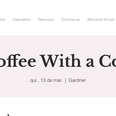
bre
Calendário
Recursos
Envolva-se
Memorial Virtual
offee With a C
qui., 13 de mar.
  |  
Gardner