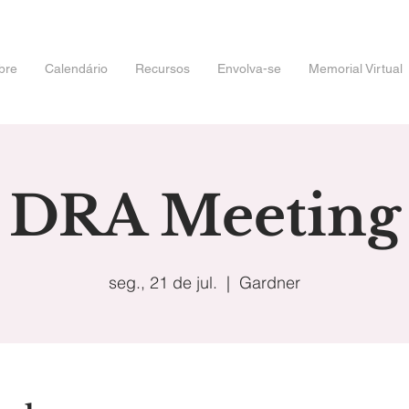
bre
Calendário
Recursos
Envolva-se
Memorial Virtual
DRA Meeting
seg., 21 de jul.
  |  
Gardner