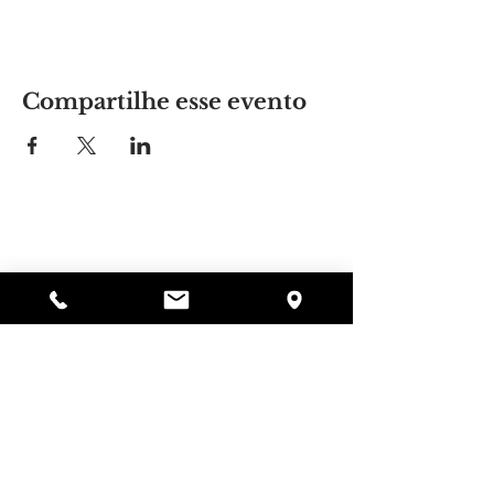
Compartilhe esse evento
Lugar da Alyssa
297 Central St. Gardner, MA 01440
978-364-0920
Doar