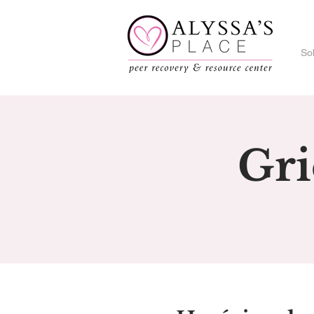
So
Gri