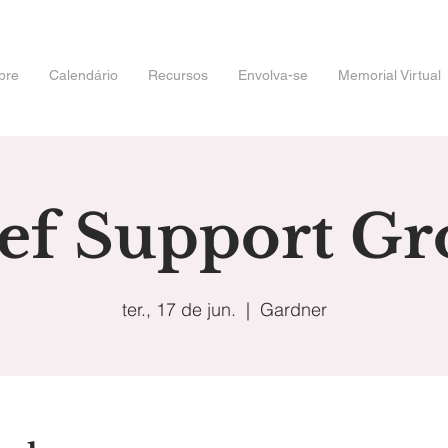
bre
Calendário
Recursos
Envolva-se
Memorial Virtual
ef Support G
ter., 17 de jun.
  |  
Gardner