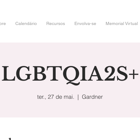
bre
Calendário
Recursos
Envolva-se
Memorial Virtual
LGBTQIA2S+
ter., 27 de mai.
  |  
Gardner