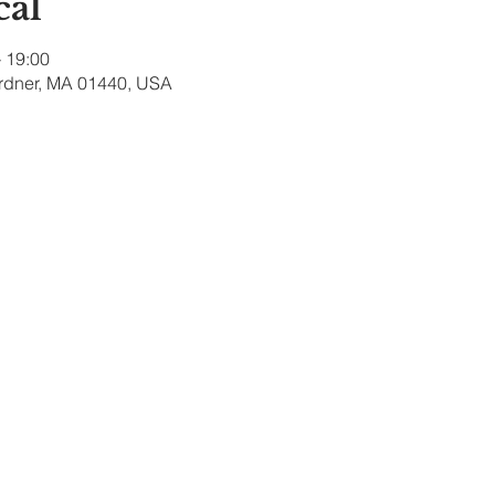
cal
– 19:00
ardner, MA 01440, USA