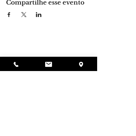
Compartilhe esse evento
Lugar da Alyssa
297 Central St. Gardner, MA 01440
978-364-0920
Doar
Alyssa's Place é uma organização sem fins
lucrativos 501(c)(3) financiada pela colaboração da
AED Foundation, Inc., GAAMHA, Inc. e do
Bureau