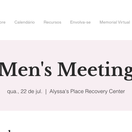
bre
Calendário
Recursos
Envolva-se
Memorial Virtual
Men's Meetin
qua., 22 de jul.
  |  
Alyssa's Place Recovery Center