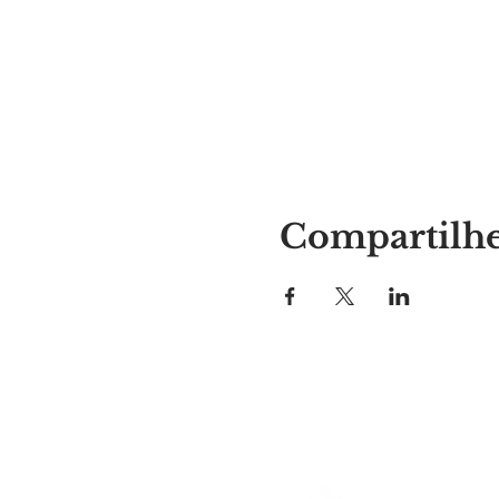
Compartilhe
Lugar da Alyssa
297 Central St. Gardner, MA 01
978-364-0920