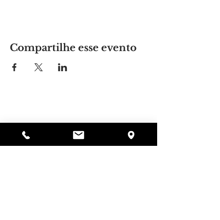
Compartilhe esse evento
Lugar da Alyssa
297 Central St. Gardner, MA 01440
978-364-0920
Doar