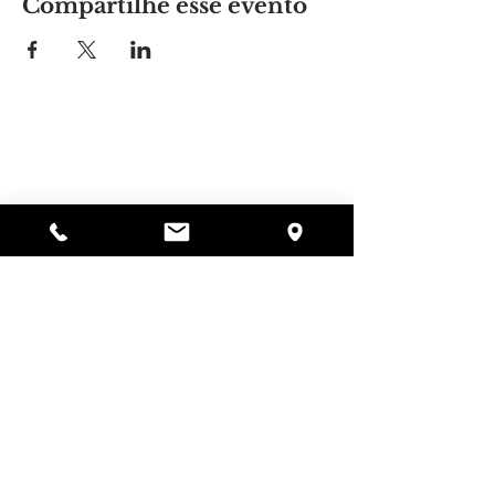
Compartilhe esse evento
Lugar da Alyssa
297 Central St. Gardner, MA 01440
978-364-0920
Doar
Alyssa's Place é uma organização sem fins
lucrativos 501(c)(3) financiada pela colaboração da
AED Foundation, Inc., GAAMHA, Inc. e do
Bureau