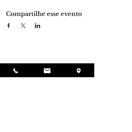
Compartilhe esse evento
Lugar da Alyssa
297 Central St. Gardner, MA 01440
978-364-0920
Doar
Alyssa's Place é uma organização sem fins