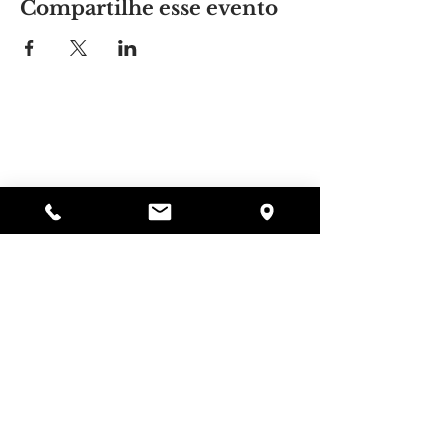
Compartilhe esse evento
Lugar da Alyssa
297 Central St. Gardner, MA 01440
978-364-0920
Doar
Alyssa's Place é uma organização sem fins
lucrativos 501(c)(3) financiada pela colaboração da
AED Foundation, Inc., GAAMHA, Inc. e do
Bureau